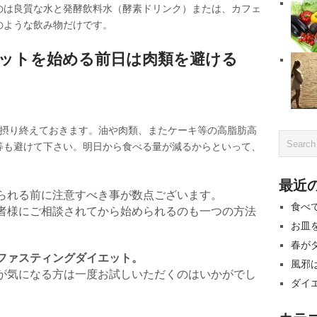
のは良質な水と発酵飲料水（酵素ドリンク）または、カフェ
のような飲み物だけです。
エットを始める前日は肉類を避ける
を摂り終えておきます。油や肉類、またケーキ等の高脂肪高
等も避けて下さい。明日から食べる量が減るからといって、
最近
られる前に注意すべき事が数点ございます。
食べ
者様にご相談されてから始められるのも一つの方法
お皿
春が
ファスティングダイエット。
風邪
が気になる方は一度お試しいただくのはいかがでし
ダイ